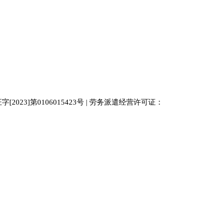
023]第0106015423号 | 劳务派遣经营许可证：
中国人才
人才网
南京人才网
929人才网站
招聘网
人力资源
百事通同城网
人才招聘网
52人才网
最新招聘
今日信息网
bossrcw
江苏人才网
人才网站大全
招聘网
购买友情链接