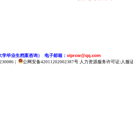
大学毕业生档案
咨
询） 电子邮箱：
viprcw@qq.com
0086 |
公网安备42011202002387号
人力资源服务许可证:人服证字[2
520人才
929人才
应届生人才网
中国人才网
985人才网
211人才网
1001人才网
1688人才网
中国人才招聘网
中国招聘网
boss招聘网
直聘人才网
最新招聘信息
最新求职简历
597招聘网
百网人才