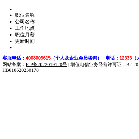
职位名称
公司名称
工作地点
职位月薪
更新时间
客
服电话：
4008005615
（个人及企业会员咨询） 电话：
12333
（
网站备案：
ICP备2022019120号
| 增值电信业务经营许可证：B2-2023
HB010620230178
929人才网
929招聘网
南方人才网
919人才网
939人才网
联合人才网
联合招聘网
888人才网
163人才网
163招聘网
同城招聘网
毕业生求职网
域名抢注网
招聘人才网
中国直聘网
直聘招聘网
人才网
武汉人才网
520人才网
28人才网